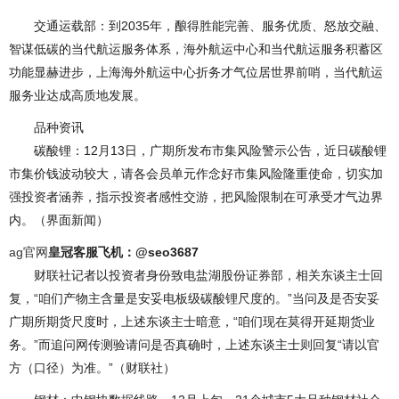
交通运载部：到2035年，酿得胜能完善、服务优质、怒放交融、
智谋低碳的当代航运服务体系，海外航运中心和当代航运服务积蓄区
功能显赫进步，上海海外航运中心折务才气位居世界前哨，当代航运
服务业达成高质地发展。
品种资讯
碳酸锂：12月13日，广期所发布市集风险警示公告，近日碳酸锂
市集价钱波动较大，请各会员单元作念好市集风险隆重使命，切实加
强投资者涵养，指示投资者感性交游，把风险限制在可承受才气边界
内。（界面新闻）
ag官网
皇冠客服飞机：@seo3687
财联社记者以投资者身份致电盐湖股份证券部，相关东谈主士回
复，“咱们产物主含量是安妥电板级碳酸锂尺度的。”当问及是否安妥
广期所期货尺度时，上述东谈主士暗意，“咱们现在莫得开延期货业
务。”而追问网传测验请问是否真确时，上述东谈主士则回复“请以官
方（口径）为准。”（财联社）