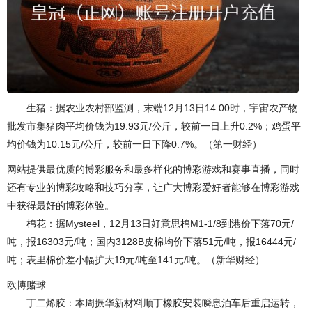
生猪：据农业农村部监测，末端12月13日14:00时，宇宙农产物
批发市集猪肉平均价钱为19.93元/公斤，较前一日上升0.2%；鸡蛋平
均价钱为10.15元/公斤，较前一日下降0.7%。（第一财经）
网站提供最优质的博彩服务和最多样化的博彩游戏和赛事直播，同时
还有专业的博彩攻略和技巧分享，让广大博彩爱好者能够在博彩游戏
中获得最好的博彩体验。
棉花：据Mysteel，12月13日好意思棉M1-1/8到港价下落70元/
吨，报16303元/吨；国内3128B皮棉均价下落51元/吨，报16444元/
吨；表里棉价差小幅扩大19元/吨至141元/吨。（新华财经）
欧博赌球
丁二烯胶：本周振华新材料顺丁橡胶安装瞬息泊车后重启运转，