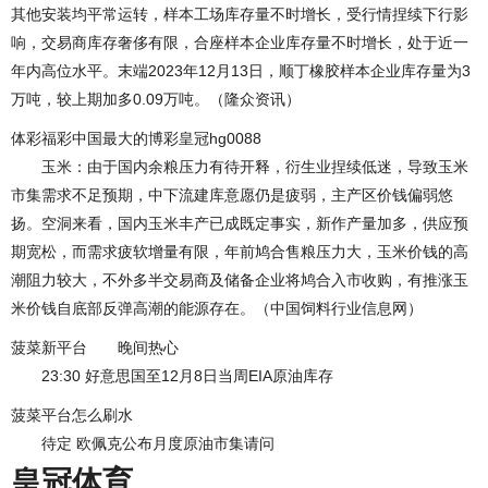
其他安装均平常运转，样本工场库存量不时增长，受行情捏续下行影
响，交易商库存奢侈有限，合座样本企业库存量不时增长，处于近一
年内高位水平。末端2023年12月13日，顺丁橡胶样本企业库存量为3
万吨，较上期加多0.09万吨。（隆众资讯）
体彩福彩中国最大的博彩皇冠hg0088
玉米：由于国内余粮压力有待开释，衍生业捏续低迷，导致玉米
市集需求不足预期，中下流建库意愿仍是疲弱，主产区价钱偏弱悠
扬。空洞来看，国内玉米丰产已成既定事实，新作产量加多，供应预
期宽松，而需求疲软增量有限，年前鸠合售粮压力大，玉米价钱的高
潮阻力较大，不外多半交易商及储备企业将鸠合入市收购，有推涨玉
米价钱自底部反弹高潮的能源存在。（中国饲料行业信息网）
菠菜新平台 晚间热心
23:30 好意思国至12月8日当周EIA原油库存
菠菜平台怎么刷水
待定 欧佩克公布月度原油市集请问
皇冠体育