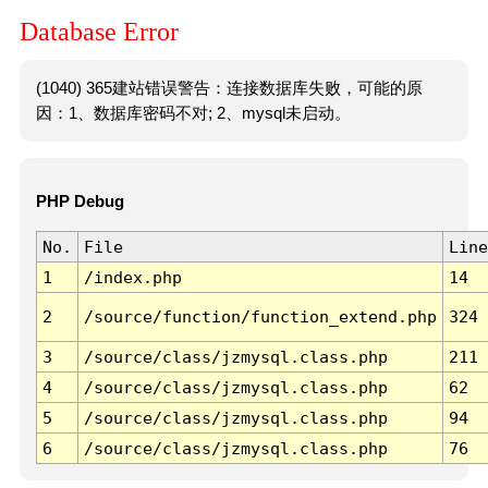
Database Error
(1040) 365建站错误警告：连接数据库失败，可能的原
因：1、数据库密码不对; 2、mysql未启动。
PHP Debug
No.
File
Line
1
/index.php
14
2
/source/function/function_extend.php
324
3
/source/class/jzmysql.class.php
211
4
/source/class/jzmysql.class.php
62
5
/source/class/jzmysql.class.php
94
6
/source/class/jzmysql.class.php
76