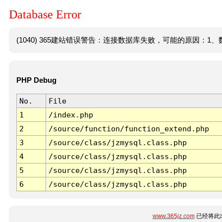
Database Error
(1040) 365建站错误警告：连接数据库失败，可能的原因：1、数
PHP Debug
No.
File
1
/index.php
2
/source/function/function_extend.php
3
/source/class/jzmysql.class.php
4
/source/class/jzmysql.class.php
5
/source/class/jzmysql.class.php
6
/source/class/jzmysql.class.php
www.365jz.com
已经将此