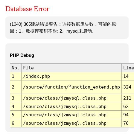
Database Error
(1040) 365建站错误警告：连接数据库失败，可能的原
因：1、数据库密码不对; 2、mysql未启动。
PHP Debug
No.
File
Line
1
/index.php
14
2
/source/function/function_extend.php
324
3
/source/class/jzmysql.class.php
211
4
/source/class/jzmysql.class.php
62
5
/source/class/jzmysql.class.php
94
6
/source/class/jzmysql.class.php
76