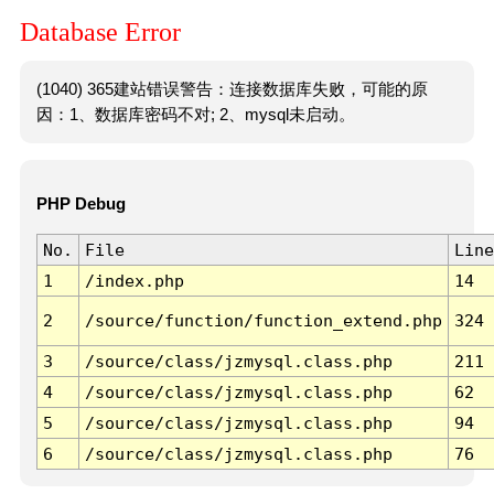
Database Error
(1040) 365建站错误警告：连接数据库失败，可能的原
因：1、数据库密码不对; 2、mysql未启动。
PHP Debug
No.
File
Line
1
/index.php
14
2
/source/function/function_extend.php
324
3
/source/class/jzmysql.class.php
211
4
/source/class/jzmysql.class.php
62
5
/source/class/jzmysql.class.php
94
6
/source/class/jzmysql.class.php
76