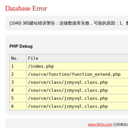
Database Error
(1040) 365建站错误警告：连接数据库失败，可能的原因：1、数
PHP Debug
No.
File
1
/index.php
2
/source/function/function_extend.php
3
/source/class/jzmysql.class.php
4
/source/class/jzmysql.class.php
5
/source/class/jzmysql.class.php
6
/source/class/jzmysql.class.php
www.365jz.com
已经将此