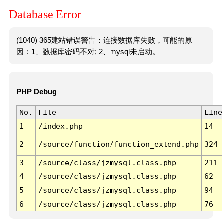
Database Error
(1040) 365建站错误警告：连接数据库失败，可能的原
因：1、数据库密码不对; 2、mysql未启动。
PHP Debug
No.
File
Line
1
/index.php
14
2
/source/function/function_extend.php
324
3
/source/class/jzmysql.class.php
211
4
/source/class/jzmysql.class.php
62
5
/source/class/jzmysql.class.php
94
6
/source/class/jzmysql.class.php
76