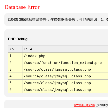
Database Error
(1040) 365建站错误警告：连接数据库失败，可能的原因：1、数
PHP Debug
No.
File
1
/index.php
2
/source/function/function_extend.php
3
/source/class/jzmysql.class.php
4
/source/class/jzmysql.class.php
5
/source/class/jzmysql.class.php
6
/source/class/jzmysql.class.php
www.365jz.com
已经将此