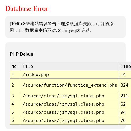
Database Error
(1040) 365建站错误警告：连接数据库失败，可能的原
因：1、数据库密码不对; 2、mysql未启动。
PHP Debug
No.
File
Line
1
/index.php
14
2
/source/function/function_extend.php
324
3
/source/class/jzmysql.class.php
211
4
/source/class/jzmysql.class.php
62
5
/source/class/jzmysql.class.php
94
6
/source/class/jzmysql.class.php
76