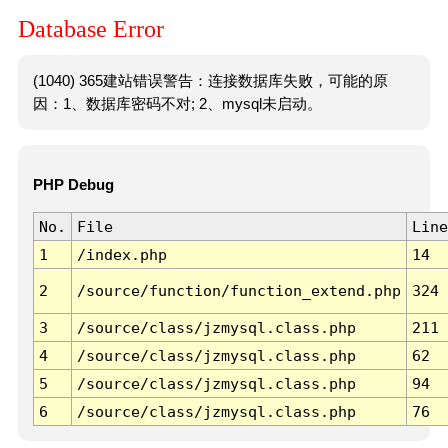
Database Error
(1040) 365建站错误警告：连接数据库失败，可能的原
因：1、数据库密码不对; 2、mysql未启动。
PHP Debug
No.
File
Line
1
/index.php
14
2
/source/function/function_extend.php
324
3
/source/class/jzmysql.class.php
211
4
/source/class/jzmysql.class.php
62
5
/source/class/jzmysql.class.php
94
6
/source/class/jzmysql.class.php
76