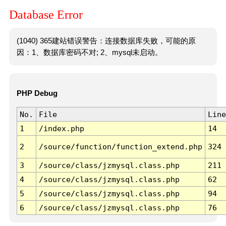
Database Error
(1040) 365建站错误警告：连接数据库失败，可能的原
因：1、数据库密码不对; 2、mysql未启动。
PHP Debug
No.
File
Line
1
/index.php
14
2
/source/function/function_extend.php
324
3
/source/class/jzmysql.class.php
211
4
/source/class/jzmysql.class.php
62
5
/source/class/jzmysql.class.php
94
6
/source/class/jzmysql.class.php
76