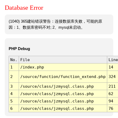
Database Error
(1040) 365建站错误警告：连接数据库失败，可能的原
因：1、数据库密码不对; 2、mysql未启动。
PHP Debug
No.
File
Line
1
/index.php
14
2
/source/function/function_extend.php
324
3
/source/class/jzmysql.class.php
211
4
/source/class/jzmysql.class.php
62
5
/source/class/jzmysql.class.php
94
6
/source/class/jzmysql.class.php
76