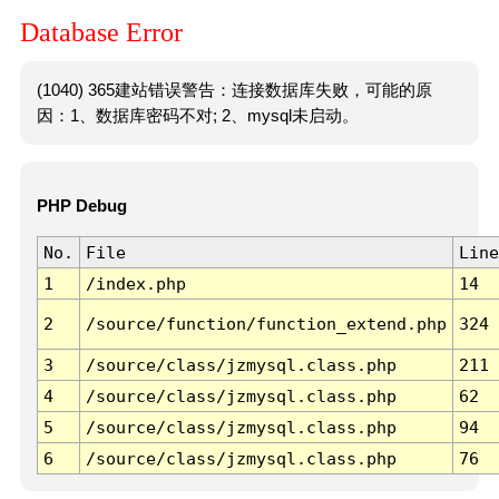
Database Error
(1040) 365建站错误警告：连接数据库失败，可能的原
因：1、数据库密码不对; 2、mysql未启动。
PHP Debug
No.
File
Line
1
/index.php
14
2
/source/function/function_extend.php
324
3
/source/class/jzmysql.class.php
211
4
/source/class/jzmysql.class.php
62
5
/source/class/jzmysql.class.php
94
6
/source/class/jzmysql.class.php
76