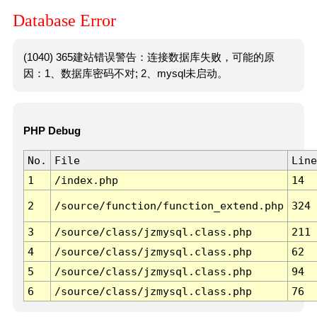
Database Error
(1040) 365建站错误警告：连接数据库失败，可能的原
因：1、数据库密码不对; 2、mysql未启动。
PHP Debug
No.
File
Line
1
/index.php
14
2
/source/function/function_extend.php
324
3
/source/class/jzmysql.class.php
211
4
/source/class/jzmysql.class.php
62
5
/source/class/jzmysql.class.php
94
6
/source/class/jzmysql.class.php
76