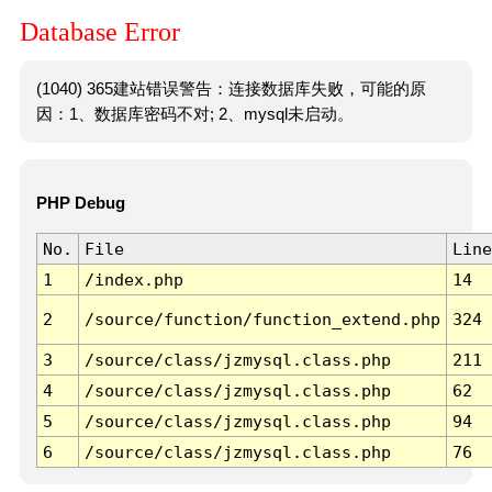
Database Error
(1040) 365建站错误警告：连接数据库失败，可能的原
因：1、数据库密码不对; 2、mysql未启动。
PHP Debug
No.
File
Line
1
/index.php
14
2
/source/function/function_extend.php
324
3
/source/class/jzmysql.class.php
211
4
/source/class/jzmysql.class.php
62
5
/source/class/jzmysql.class.php
94
6
/source/class/jzmysql.class.php
76