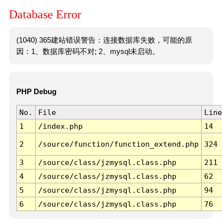
Database Error
(1040) 365建站错误警告：连接数据库失败，可能的原
因：1、数据库密码不对; 2、mysql未启动。
PHP Debug
No.
File
Line
1
/index.php
14
2
/source/function/function_extend.php
324
3
/source/class/jzmysql.class.php
211
4
/source/class/jzmysql.class.php
62
5
/source/class/jzmysql.class.php
94
6
/source/class/jzmysql.class.php
76