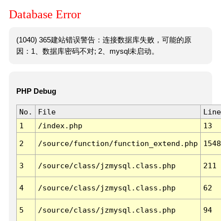
Database Error
(1040) 365建站错误警告：连接数据库失败，可能的原
因：1、数据库密码不对; 2、mysql未启动。
PHP Debug
No.
File
Line
1
/index.php
13
2
/source/function/function_extend.php
1548
3
/source/class/jzmysql.class.php
211
4
/source/class/jzmysql.class.php
62
5
/source/class/jzmysql.class.php
94