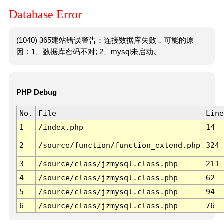
Database Error
(1040) 365建站错误警告：连接数据库失败，可能的原
因：1、数据库密码不对; 2、mysql未启动。
PHP Debug
No.
File
Line
1
/index.php
14
2
/source/function/function_extend.php
324
3
/source/class/jzmysql.class.php
211
4
/source/class/jzmysql.class.php
62
5
/source/class/jzmysql.class.php
94
6
/source/class/jzmysql.class.php
76