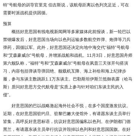
特”号航母的训导官里克 伯吉斯说，该航母距离以色列充足近，可在
需要时派战机提供因循。
预算
概括好意思国有线电视新闻网等多家媒体此前报谈，新一轮巴以
禁锢爆发后，好意思国当场向以色列运输多数航空炸弹、炮弹等刀兵
弹药，因循以军。此外，好意思国还决定向地中海交代“福特”号航母
和“艾森豪威尔”号航母，并增派战船和战机。11月3日，好意思国舟师
第六舰队称，“福特”号和“艾森豪威尔”号航母在夙昔三天张开勾搭演
习，内容包括弹谈导弹回绝、舰载机互降、海上补给和海上纪律步
履，参与东谈主数跳跃1.1万东谈主。巴勒斯坦伊斯兰抵御表露（哈马
斯）质问好意思方交代航母是“实质上参与针对咱们东谈主民的入
侵”。
好意思国的巴以战略激起海外社会不悦，在多个国度激发抗议。
近期，在好意思国驻约旦、驻黎巴嫩大使馆外，有请愿东谈主员举行
皆集，高呼反好意思标语，抗议好意思国偏私以色列。在伊朗都门德
黑兰，有请愿东谈主员举行抗议并毁掉以色列和好意思国国旗。在好