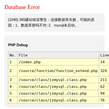
Database Error
(1040) 365建站错误警告：连接数据库失败，可能的原
因：1、数据库密码不对; 2、mysql未启动。
PHP Debug
No.
File
Line
1
/index.php
14
2
/source/function/function_extend.php
324
3
/source/class/jzmysql.class.php
211
4
/source/class/jzmysql.class.php
62
5
/source/class/jzmysql.class.php
94
6
/source/class/jzmysql.class.php
76