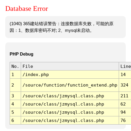
Database Error
(1040) 365建站错误警告：连接数据库失败，可能的原
因：1、数据库密码不对; 2、mysql未启动。
PHP Debug
No.
File
Line
1
/index.php
14
2
/source/function/function_extend.php
324
3
/source/class/jzmysql.class.php
211
4
/source/class/jzmysql.class.php
62
5
/source/class/jzmysql.class.php
94
6
/source/class/jzmysql.class.php
76