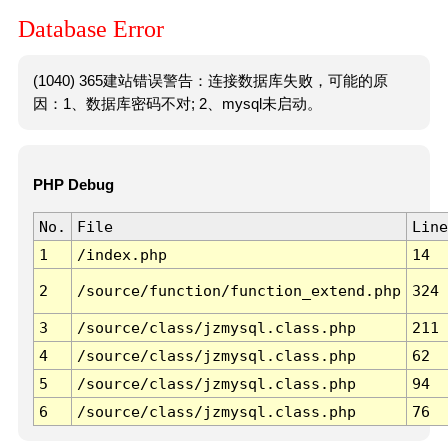
Database Error
(1040) 365建站错误警告：连接数据库失败，可能的原
因：1、数据库密码不对; 2、mysql未启动。
PHP Debug
No.
File
Line
1
/index.php
14
2
/source/function/function_extend.php
324
3
/source/class/jzmysql.class.php
211
4
/source/class/jzmysql.class.php
62
5
/source/class/jzmysql.class.php
94
6
/source/class/jzmysql.class.php
76