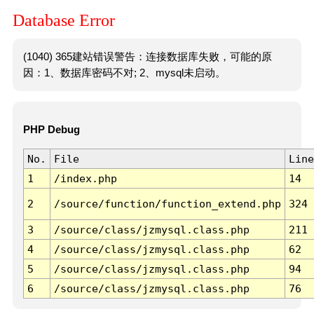
Database Error
(1040) 365建站错误警告：连接数据库失败，可能的原
因：1、数据库密码不对; 2、mysql未启动。
PHP Debug
No.
File
Line
1
/index.php
14
2
/source/function/function_extend.php
324
3
/source/class/jzmysql.class.php
211
4
/source/class/jzmysql.class.php
62
5
/source/class/jzmysql.class.php
94
6
/source/class/jzmysql.class.php
76