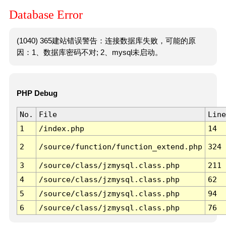
Database Error
(1040) 365建站错误警告：连接数据库失败，可能的原
因：1、数据库密码不对; 2、mysql未启动。
PHP Debug
No.
File
Line
1
/index.php
14
2
/source/function/function_extend.php
324
3
/source/class/jzmysql.class.php
211
4
/source/class/jzmysql.class.php
62
5
/source/class/jzmysql.class.php
94
6
/source/class/jzmysql.class.php
76