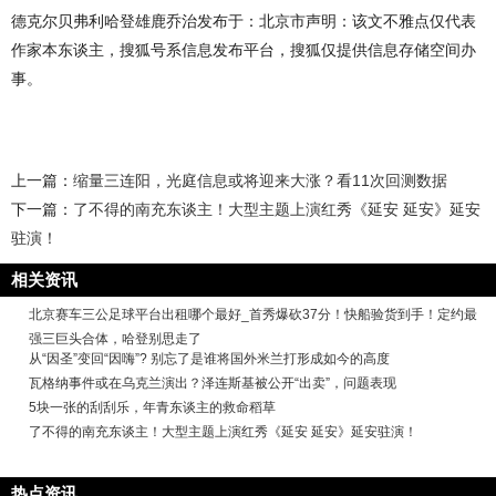
德克尔贝弗利哈登雄鹿乔治发布于：北京市声明：该文不雅点仅代表
作家本东谈主，搜狐号系信息发布平台，搜狐仅提供信息存储空间办
事。
上一篇：
缩量三连阳，光庭信息或将迎来大涨？看11次回测数据
下一篇：
了不得的南充东谈主！大型主题上演红秀《延安 延安》延安
驻演！
相关资讯
北京赛车三公足球平台出租哪个最好_首秀爆砍37分！快船验货到手！定约最
强三巨头合体，哈登别思走了
从“因圣”变回“因嗨”? 别忘了是谁将国外米兰打形成如今的高度
瓦格纳事件或在乌克兰演出？泽连斯基被公开“出卖”，问题表现
5块一张的刮刮乐，年青东谈主的救命稻草
了不得的南充东谈主！大型主题上演红秀《延安 延安》延安驻演！
热点资讯