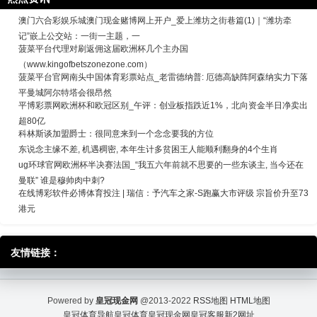
澳门六合彩娱乐城澳门现金赌博网上开户_爱上潍坊之街巷篇(1)｜“潍坊牵
记”嵌上公交站：一街一主题，一
菠菜平台代理对刷返佣这届欧洲杯几个主办国
（www.kingofbetszonezone.com）
菠菜平台官网南头中国体育彩票站点_老雷德纳普: 厄德高缺阵阿森纳实力下落
平曼城阿尔特塔会很昂然
平博彩票网欧洲杯和欧冠区别_午评：创业板指跌近1%，北向资金半日净卖出
超80亿
科林斯谈加盟爵士：很同意来到一个念念要我的方位
东说念主缘不差, 机遇稠密, 本年生计多贫困王人能顺利翻身的4个生肖
ug环球官网欧洲杯半决赛法国_“我五六年前就不思要的一些东谈主, 当今还在
曼联” 谁是穆帅肉中刺?
在线博彩软件必博体育投注 | 瑞信：予汽车之家-S跑赢大市评级 宗旨价升至73
港元
友情链接：
Powered by
皇冠现金网
@2013-2022
RSS地图
HTML地图
皇冠体育导航
皇冠体育
皇冠现金网
皇冠客服
新2网址