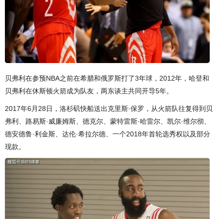
贝弗利在参预NBA之前在希腊和俄罗斯打了3年球，2012年，哈登和
贝弗利在休斯顿火箭成为队友，两东谈主共同开导5年。
2017年6月28日，洛杉矶快船送出克里斯·保罗，从火箭队往复得到贝
弗利、路易斯·威廉姆斯、德克尔、蒙特雷斯·哈雷尔、凯尔·维尔彻、
德安德鲁·利金斯、达伦·希拉尔德、一个2018年首轮选秀权以及部分
现款。