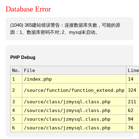
Database Error
(1040) 365建站错误警告：连接数据库失败，可能的原
因：1、数据库密码不对; 2、mysql未启动。
PHP Debug
No.
File
Line
1
/index.php
14
2
/source/function/function_extend.php
324
3
/source/class/jzmysql.class.php
211
4
/source/class/jzmysql.class.php
62
5
/source/class/jzmysql.class.php
94
6
/source/class/jzmysql.class.php
76