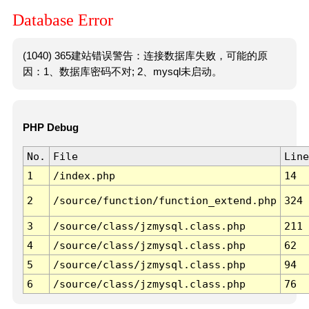
Database Error
(1040) 365建站错误警告：连接数据库失败，可能的原
因：1、数据库密码不对; 2、mysql未启动。
PHP Debug
No.
File
Line
1
/index.php
14
2
/source/function/function_extend.php
324
3
/source/class/jzmysql.class.php
211
4
/source/class/jzmysql.class.php
62
5
/source/class/jzmysql.class.php
94
6
/source/class/jzmysql.class.php
76