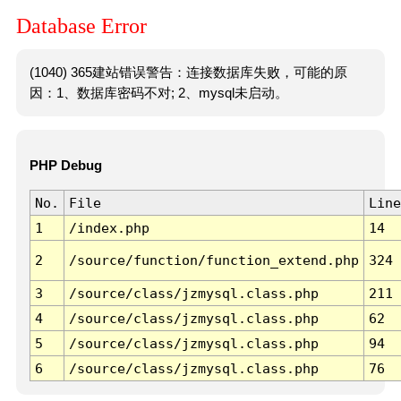
Database Error
(1040) 365建站错误警告：连接数据库失败，可能的原
因：1、数据库密码不对; 2、mysql未启动。
PHP Debug
No.
File
Line
1
/index.php
14
2
/source/function/function_extend.php
324
3
/source/class/jzmysql.class.php
211
4
/source/class/jzmysql.class.php
62
5
/source/class/jzmysql.class.php
94
6
/source/class/jzmysql.class.php
76