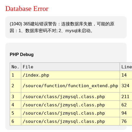
Database Error
(1040) 365建站错误警告：连接数据库失败，可能的原
因：1、数据库密码不对; 2、mysql未启动。
PHP Debug
No.
File
Line
1
/index.php
14
2
/source/function/function_extend.php
324
3
/source/class/jzmysql.class.php
211
4
/source/class/jzmysql.class.php
62
5
/source/class/jzmysql.class.php
94
6
/source/class/jzmysql.class.php
76