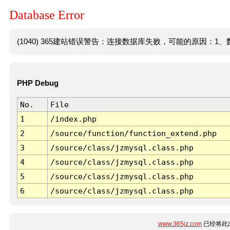
Database Error
(1040) 365建站错误警告：连接数据库失败，可能的原因：1、数
PHP Debug
No.
File
1
/index.php
2
/source/function/function_extend.php
3
/source/class/jzmysql.class.php
4
/source/class/jzmysql.class.php
5
/source/class/jzmysql.class.php
6
/source/class/jzmysql.class.php
www.365jz.com
已经将此