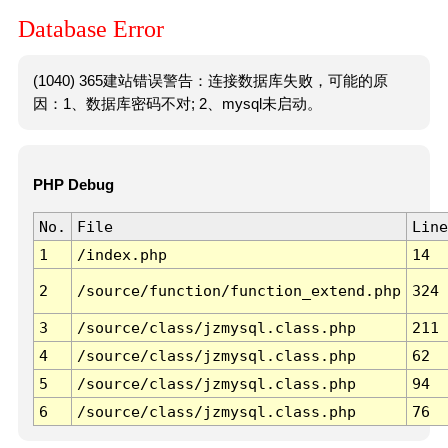
Database Error
(1040) 365建站错误警告：连接数据库失败，可能的原
因：1、数据库密码不对; 2、mysql未启动。
PHP Debug
No.
File
Line
1
/index.php
14
2
/source/function/function_extend.php
324
3
/source/class/jzmysql.class.php
211
4
/source/class/jzmysql.class.php
62
5
/source/class/jzmysql.class.php
94
6
/source/class/jzmysql.class.php
76