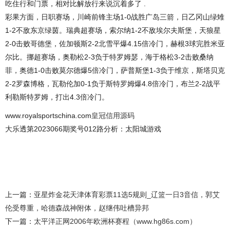
吃住行和门票，相对比解放行来说沉着多了 .
彩果方面，日职赛场，川崎前锋主场1-0战胜广岛三箭，日乙冈山绿雉
1-2不敌东京绿茵。瑞典超赛场，索尔纳1-2不敌埃尔夫斯堡，天狼星
2-0击败哥德堡，佐加顿斯2-2北雪平爆4.15倍冷门，赫根3球完胜米亚
尔比。挪超赛场，奥勒松2-3负于特罗姆瑟，海于格松3-2击败桑纳
菲，奥德1-0击败莫尔德爆5倍冷门，萨普斯堡1-3负于维京，斯塔贝克
2-2罗森博格，瓦勒伦加0-1负于斯特罗姆爆4.8倍冷门，布兰2-2战平
利勒斯特罗姆，打出4.3倍冷门。
www.royalsportschina.com
皇冠信用源码
大乐透第2023066期奖号012路分析：太阳城游戏
上一篇：
亚星炸金花天津体育彩票11选5规则_辽篮一日3音信，郭艾
伦受尊重，哈德森战神附体，赵继伟吐槽异邦
下一篇：
太平洋正网2006年欧洲杯赛程（www.hg86s.com）