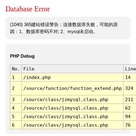
Database Error
(1040) 365建站错误警告：连接数据库失败，可能的原
因：1、数据库密码不对; 2、mysql未启动。
PHP Debug
No.
File
Line
1
/index.php
14
2
/source/function/function_extend.php
324
3
/source/class/jzmysql.class.php
211
4
/source/class/jzmysql.class.php
62
5
/source/class/jzmysql.class.php
94
6
/source/class/jzmysql.class.php
76