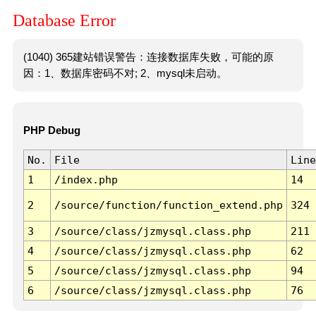
Database Error
(1040) 365建站错误警告：连接数据库失败，可能的原
因：1、数据库密码不对; 2、mysql未启动。
PHP Debug
No.
File
Line
1
/index.php
14
2
/source/function/function_extend.php
324
3
/source/class/jzmysql.class.php
211
4
/source/class/jzmysql.class.php
62
5
/source/class/jzmysql.class.php
94
6
/source/class/jzmysql.class.php
76