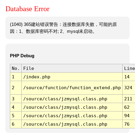
Database Error
(1040) 365建站错误警告：连接数据库失败，可能的原
因：1、数据库密码不对; 2、mysql未启动。
PHP Debug
No.
File
Line
1
/index.php
14
2
/source/function/function_extend.php
324
3
/source/class/jzmysql.class.php
211
4
/source/class/jzmysql.class.php
62
5
/source/class/jzmysql.class.php
94
6
/source/class/jzmysql.class.php
76