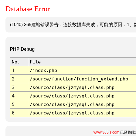
Database Error
(1040) 365建站错误警告：连接数据库失败，可能的原因：1、数
PHP Debug
No.
File
1
/index.php
2
/source/function/function_extend.php
3
/source/class/jzmysql.class.php
4
/source/class/jzmysql.class.php
5
/source/class/jzmysql.class.php
6
/source/class/jzmysql.class.php
www.365jz.com
已经将此