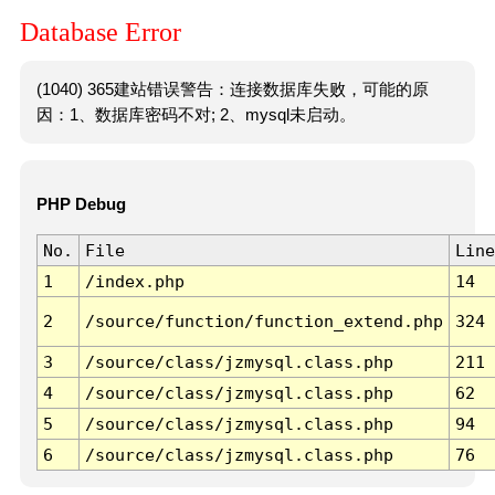
Database Error
(1040) 365建站错误警告：连接数据库失败，可能的原
因：1、数据库密码不对; 2、mysql未启动。
PHP Debug
No.
File
Line
1
/index.php
14
2
/source/function/function_extend.php
324
3
/source/class/jzmysql.class.php
211
4
/source/class/jzmysql.class.php
62
5
/source/class/jzmysql.class.php
94
6
/source/class/jzmysql.class.php
76