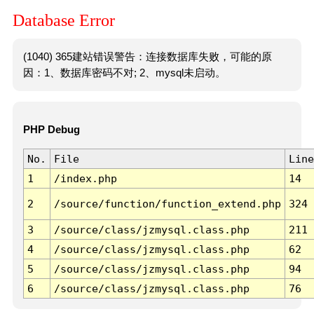
Database Error
(1040) 365建站错误警告：连接数据库失败，可能的原
因：1、数据库密码不对; 2、mysql未启动。
PHP Debug
No.
File
Line
1
/index.php
14
2
/source/function/function_extend.php
324
3
/source/class/jzmysql.class.php
211
4
/source/class/jzmysql.class.php
62
5
/source/class/jzmysql.class.php
94
6
/source/class/jzmysql.class.php
76