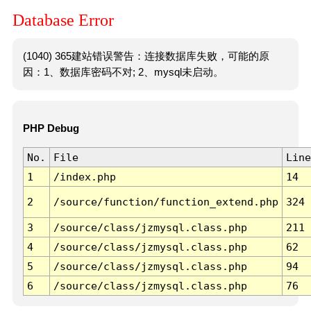
Database Error
(1040) 365建站错误警告：连接数据库失败，可能的原
因：1、数据库密码不对; 2、mysql未启动。
PHP Debug
No.
File
Line
1
/index.php
14
2
/source/function/function_extend.php
324
3
/source/class/jzmysql.class.php
211
4
/source/class/jzmysql.class.php
62
5
/source/class/jzmysql.class.php
94
6
/source/class/jzmysql.class.php
76