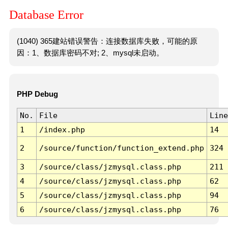
Database Error
(1040) 365建站错误警告：连接数据库失败，可能的原
因：1、数据库密码不对; 2、mysql未启动。
PHP Debug
No.
File
Line
1
/index.php
14
2
/source/function/function_extend.php
324
3
/source/class/jzmysql.class.php
211
4
/source/class/jzmysql.class.php
62
5
/source/class/jzmysql.class.php
94
6
/source/class/jzmysql.class.php
76