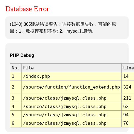
Database Error
(1040) 365建站错误警告：连接数据库失败，可能的原
因：1、数据库密码不对; 2、mysql未启动。
PHP Debug
No.
File
Line
1
/index.php
14
2
/source/function/function_extend.php
324
3
/source/class/jzmysql.class.php
211
4
/source/class/jzmysql.class.php
62
5
/source/class/jzmysql.class.php
94
6
/source/class/jzmysql.class.php
76