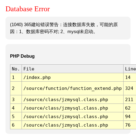
Database Error
(1040) 365建站错误警告：连接数据库失败，可能的原
因：1、数据库密码不对; 2、mysql未启动。
PHP Debug
No.
File
Line
1
/index.php
14
2
/source/function/function_extend.php
324
3
/source/class/jzmysql.class.php
211
4
/source/class/jzmysql.class.php
62
5
/source/class/jzmysql.class.php
94
6
/source/class/jzmysql.class.php
76