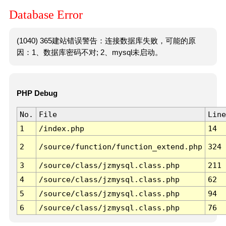
Database Error
(1040) 365建站错误警告：连接数据库失败，可能的原
因：1、数据库密码不对; 2、mysql未启动。
PHP Debug
No.
File
Line
1
/index.php
14
2
/source/function/function_extend.php
324
3
/source/class/jzmysql.class.php
211
4
/source/class/jzmysql.class.php
62
5
/source/class/jzmysql.class.php
94
6
/source/class/jzmysql.class.php
76