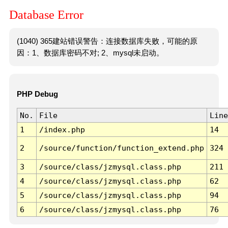
Database Error
(1040) 365建站错误警告：连接数据库失败，可能的原
因：1、数据库密码不对; 2、mysql未启动。
PHP Debug
No.
File
Line
1
/index.php
14
2
/source/function/function_extend.php
324
3
/source/class/jzmysql.class.php
211
4
/source/class/jzmysql.class.php
62
5
/source/class/jzmysql.class.php
94
6
/source/class/jzmysql.class.php
76