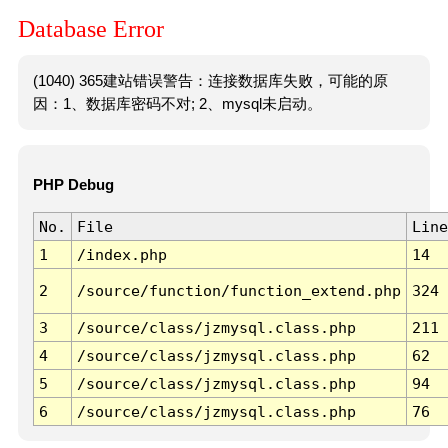
Database Error
(1040) 365建站错误警告：连接数据库失败，可能的原
因：1、数据库密码不对; 2、mysql未启动。
PHP Debug
No.
File
Line
1
/index.php
14
2
/source/function/function_extend.php
324
3
/source/class/jzmysql.class.php
211
4
/source/class/jzmysql.class.php
62
5
/source/class/jzmysql.class.php
94
6
/source/class/jzmysql.class.php
76